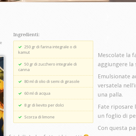
Ingredienti:
ne
250 gr di farina integrale o di
kamut
Mescolate la fa
aggiungere la 
50 gr di zucchero integrale di
canna
Emulsionate ac
80 ml di olio di semi di girasole
versatela nell
60 ml di acqua
una palla.
8 gr di lievito per dolci
Fate riposare l
un foglio di pe
Scorza di limone
Con questa pas