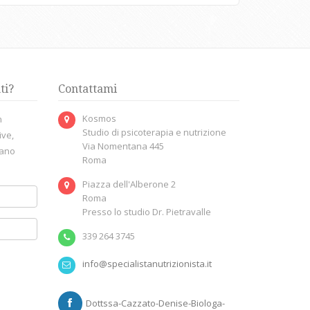
ti?
Contattami
Kosmos
n
Studio di psicoterapia e nutrizione
ive,
Via Nomentana 445
dano
Roma
Piazza dell'Alberone 2
Roma
Presso lo studio Dr. Pietravalle
339 264 3745
info@specialistanutrizionista.it
Dottssa-Cazzato-Denise-Biologa-