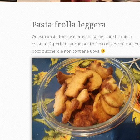
Pasta frolla leggera
Questa pasta frolla è meravigliosa per fare biscotti o
crostate. E’ perfetta anche per i più piccoli perchè contie
poco zucchero e non contiene uova