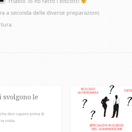
friabili. Io ho fatto i biscotti
ura a seconda delle diverse preparazioni.
ttura.
i svolgono le
 che devi sapere prima di
a visita.