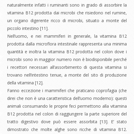
naturalmente infatti i ruminanti sono in grado di assorbire la
vitamina B12 prodotta dai microbi che risiedono nel rumine,
un organo digerente ricco di microbi, situato a monte del
piccolo intestino [11].
Nell’uomo, e nei mammiferi in generale, la vitamina B12
prodotta dalla microflora intestinale rappresenta una minima
quantità e inoltra la vitamina B12 prodotta nel colon dove i
microbi sono in maggior numero non è biodisponibile perché
i recettori necessari all’assorbimento di questa vitamina si
trovano nell’intestino tenue, a monte del sito di produzione
della vitamina [12].
Fanno eccezione i mammiferi che praticano coprofagia (che
direi che non è una caratteristica dell’uomo moderno): questi
animali consumando le proprie feci permettono alla vitamina
B12 prodotta nel colon di raggiungere la parte superiore del
tratto digestivo dove può essere assorbita [13]. E’ stato
dimostrato che molte alghe sono ricche di vitamina B12.