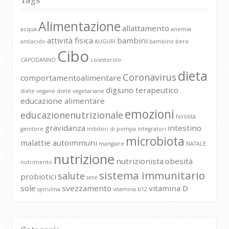
Tags
Alimentazione
allattamento
acqua
anemia
attività fisica
bambini
antiacido
AUGURI
bambino
bere
Cibo
CAPODANNO
colesterolo
dieta
Coronavirus
comportamentoalimentare
digiuno terapeutico
diete vegane
diete vegetariane
educazione alimentare
emozioni
educazionenutrizionale
fertilità
gravidanza
intestino
genitore
inibitori di pompa
integratori
microbiota
malattie autoimmuni
mangiare
NATALE
nutrizione
nutrizionista
obesità
nutrimento
sistema immunitario
salute
probiotici
sete
sole
svezzamento
vitamina D
spirulina
vitamina b12