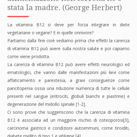
stata la madre. (George Herbert)
La vitamina B12 si deve per forza integrare in diete
vegetariane o vegane? E in quelle onnivore?
Partiamo dalla fine cioè vediamo prima che effetti la carenza
di vitamina B12 può avere sulla nostra salute e poi capiamo
come viene prodotta.
La carenza di vitamina B12 può avere effetti neurologici ed
ematologici, che vanno dalle manifestazioni più lievi come
affaticamento e parestesia, a gravi conseguenze come
pancitopenia ossia una riduzione numerica di tutte le cellule
presenti nel sangue (eritrociti, globuli bianchi e piastrine) e
degenerazione del midollo spinale [1-2].
Ci sono prove che suggeriscono che la carenza di vitamina
B12 è associata ad un maggiore rischio di osteoporosi[3],
carcinoma gastrico e condizioni autoimmuni, come tiroiditi,
diabete mellito di tipo 1 e vitiligine [4].