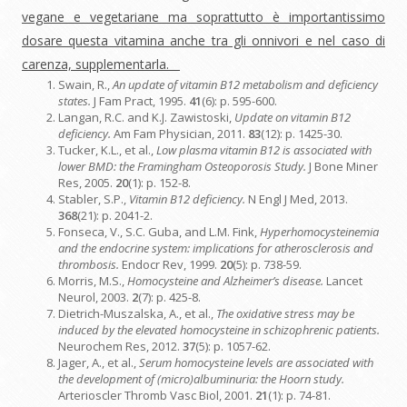
vegane e vegetariane ma soprattutto è importantissimo
dosare questa vitamina anche tra gli onnivori e nel caso di
carenza, supplementarla.
Swain, R.,
An update of vitamin B12 metabolism and deficiency
states.
J Fam Pract, 1995.
41
(6): p. 595-600.
Langan, R.C. and K.J. Zawistoski,
Update on vitamin B12
deficiency.
Am Fam Physician, 2011.
83
(12): p. 1425-30.
Tucker, K.L., et al.,
Low plasma vitamin B12 is associated with
lower BMD: the Framingham Osteoporosis Study.
J Bone Miner
Res, 2005.
20
(1): p. 152-8.
Stabler, S.P.,
Vitamin B12 deficiency.
N Engl J Med, 2013.
368
(21): p. 2041-2.
Fonseca, V., S.C. Guba, and L.M. Fink,
Hyperhomocysteinemia
and the endocrine system: implications for atherosclerosis and
thrombosis.
Endocr Rev, 1999.
20
(5): p. 738-59.
Morris, M.S.,
Homocysteine and Alzheimer’s disease.
Lancet
Neurol, 2003.
2
(7): p. 425-8.
Dietrich-Muszalska, A., et al.,
The oxidative stress may be
induced by the elevated homocysteine in schizophrenic patients.
Neurochem Res, 2012.
37
(5): p. 1057-62.
Jager, A., et al.,
Serum homocysteine levels are associated with
the development of (micro)albuminuria: the Hoorn study.
Arterioscler Thromb Vasc Biol, 2001.
21
(1): p. 74-81.