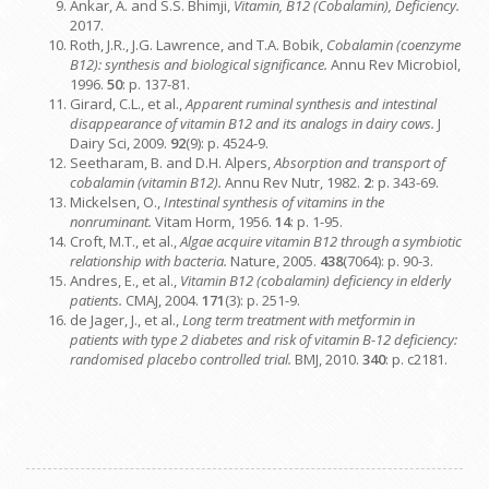
Ankar, A. and S.S. Bhimji,
Vitamin, B12 (Cobalamin), Deficiency.
2017.
Roth, J.R., J.G. Lawrence, and T.A. Bobik,
Cobalamin (coenzyme
B12): synthesis and biological significance.
Annu Rev Microbiol,
1996.
50
: p. 137-81.
Girard, C.L., et al.,
Apparent ruminal synthesis and intestinal
disappearance of vitamin B12 and its analogs in dairy cows.
J
Dairy Sci, 2009.
92
(9): p. 4524-9.
Seetharam, B. and D.H. Alpers,
Absorption and transport of
cobalamin (vitamin B12).
Annu Rev Nutr, 1982.
2
: p. 343-69.
Mickelsen, O.,
Intestinal synthesis of vitamins in the
nonruminant.
Vitam Horm, 1956.
14
: p. 1-95.
Croft, M.T., et al.,
Algae acquire vitamin B12 through a symbiotic
relationship with bacteria.
Nature, 2005.
438
(7064): p. 90-3.
Andres, E., et al.,
Vitamin B12 (cobalamin) deficiency in elderly
patients.
CMAJ, 2004.
171
(3): p. 251-9.
de Jager, J., et al.,
Long term treatment with metformin in
patients with type 2 diabetes and risk of vitamin B-12 deficiency:
randomised placebo controlled trial.
BMJ, 2010.
340
: p. c2181.