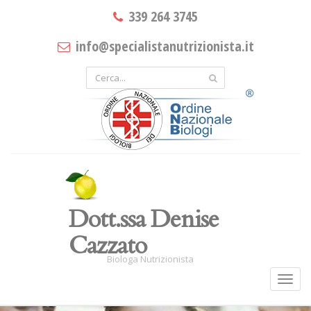
339 264 3745
info@specialistanutrizionista.it
Dott.ssa Denise
Cazzato
Biologa Nutrizionista
Toggl
navig