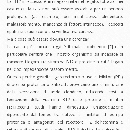
La B12 in eccesso è immagazzinata nel fegato; tuttavia, nei
casi in cui la B12 non può essere assorbita per un periodo
prolungato (ad esempio, per insufficienza alimentare,
malassorbimento, mancanza di fattore intrinseco), i depositi
epatici si esauriscono e si verifica una carenza.
Ma a cosa può essere dovuta una carenza?
La causa più comune oggi è il malassorbimento [2] e in
particolare sembra che il nostro organismo sia incapace di
rompere i legami tra vitamina B12 e proteine a cui è legata
nel cibo impedendone l’assorbimento.
Questo perché gastrite, gastrectomia o uso di inibitori (PPI)
di pompa protonica o antiacidi, provocano una diminuzione
della secrezione di acido cloridrico, riducendo così la
liberazione della vitamina B12 dalle proteine ​​alimentari
[15].Recenti studi hanno dimostrato un’associazione
dipendente dal tempo tra utilizzo di inibitori di pompa
protonica o antagonisti del recettore H2 dell’istamina e
sviluppo di carenza di vitamina B12. Il rischio diminuisce (per