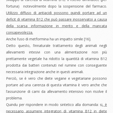
fortuna) notevolmente dopo la sospensione del farmaco.
Utilizzo diffuso di antiacidi possono quindi portare ad un
deficit di vitamina B12 che può passare inosservatoi a causa
della scarsa informazione in merito e della mancata
consapevolezza.
Anche l’uso di metformina ha un impatto simile [16].
Detto questo, l’innaturale trattamento degli animali negli
allevamenti intesivi con una alimentazione non più
prettamente vegetale ha ridotto la quantità di vitamina B12
prodotta dai batteri contenuti nel rumine con conseguente
necessaria integrazione anche in questi animali.
Perciò, se è vero che diete vegane e vegetariane possono
portare ad una carenza di questa vitamina è vero anche che
l’assunzione di carni da allevamento intensivo non risolve il
problema.
Quindu per rispondere in modo sintetico alla domanda: s
i, è
necessario assumere integratori di vitamina B12 in diete