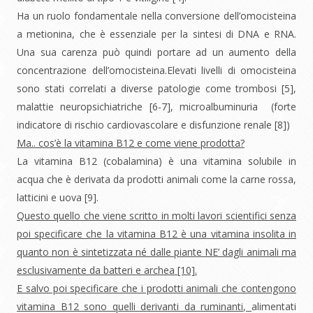
Ha un ruolo fondamentale nella conversione dell’omocisteina
a metionina, che è essenziale per la sintesi di DNA e RNA.
Una sua carenza può quindi portare ad un aumento della
concentrazione dell’omocisteina.Elevati livelli di omocisteina
sono stati correlati a diverse patologie come trombosi [5],
malattie neuropsichiatriche [6-7], microalbuminuria (forte
indicatore di rischio cardiovascolare e disfunzione renale [8])
Ma.. cos’è la vitamina B12 e come viene prodotta?
La vitamina B12 (cobalamina) è una vitamina solubile in
acqua che è derivata da prodotti animali come la carne rossa,
latticini e uova [9].
Questo quello che viene scritto in molti lavori scientifici senza
poi specificare che la vitamina B12 è una vitamina insolita in
quanto non è sintetizzata né dalle piante NE’ dagli animali ma
esclusivamente da batteri e archea [10].
E salvo poi specificare che i prodotti animali che contengono
vitamina B12 sono quelli derivanti da ruminanti,
alimentati