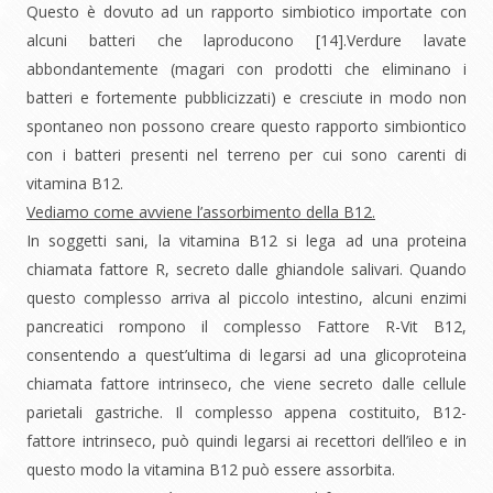
Questo è dovuto ad un rapporto simbiotico importate con
alcuni batteri che laproducono [14].Verdure lavate
abbondantemente (magari con prodotti che eliminano i
batteri e fortemente pubblicizzati) e cresciute in modo non
spontaneo non possono creare questo rapporto simbiontico
con i batteri presenti nel terreno per cui sono carenti di
vitamina B12.
Vediamo come avviene l’assorbimento della B12.
In soggetti sani, la vitamina B12 si lega ad una proteina
chiamata fattore R, secreto dalle ghiandole salivari. Quando
questo complesso arriva al piccolo intestino, alcuni enzimi
pancreatici rompono il complesso Fattore R-Vit B12,
consentendo a quest’ultima di legarsi ad una glicoproteina
chiamata fattore intrinseco, che viene secreto dalle cellule
parietali gastriche. Il complesso appena costituito, B12-
fattore intrinseco, può quindi legarsi ai recettori dell’ileo e in
questo modo la vitamina B12 può essere assorbita.