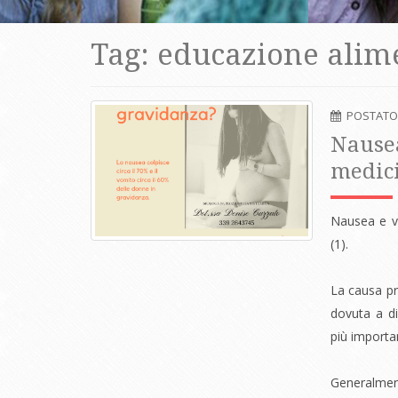
Tag: educazione alim
POSTATO
Nausea
medici
Nausea e v
(1)
.
La causa pr
dovuta a di
più importan
Generalmen