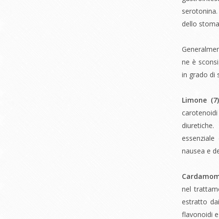
serotonina.
dello stoma
Generalmen
ne è sconsi
in grado di 
Limone (
7
carotenoid
diuretiche
essenziale 
nausea e de
Cardamom
nel trattam
estratto d
flavonoidi e