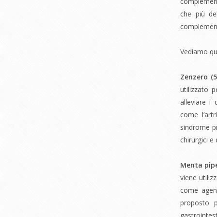
complementa
che più de
complementa
Vediamo qual
Zenzero (
5
utilizzato 
alleviare i
come l’artr
sindrome pr
chirurgici 
Menta pipe
viene utili
come agent
proposto p
gastrointes