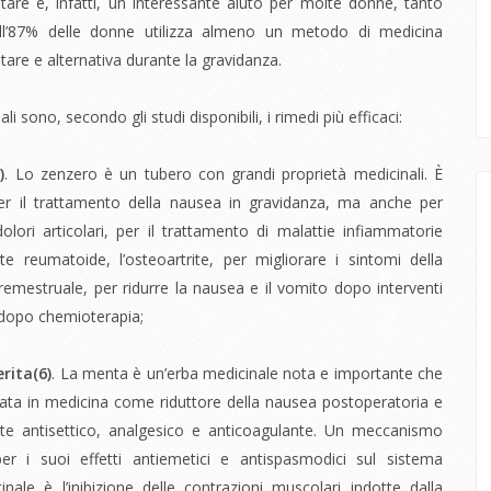
re è, infatti, un interessante aiuto per molte donne, tanto
ll’87% delle donne utilizza almeno un metodo di medicina
re e alternativa durante la gravidanza.
i sono, secondo gli studi disponibili, i rimedi più efficaci:
)
. Lo zenzero è un tubero con grandi proprietà medicinali. È
per il trattamento della nausea in gravidanza, ma anche per
 dolori articolari, per il trattamento di malattie infiammatorie
ite reumatoide, l’osteoartrite, per migliorare i sintomi della
emestruale, per ridurre la nausea e il vomito dopo interventi
e dopo chemioterapia;
rita(
6)
. La menta è un’erba medicinale nota e importante che
zzata in medicina come riduttore della nausea postoperatoria e
e antisettico, analgesico e anticoagulante. Un meccanismo
er i suoi effetti antiemetici e antispasmodici sul sistema
tinale è l’inibizione delle contrazioni muscolari indotte dalla