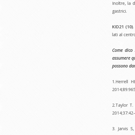
Inoltre, la 
gastrici.
KID21 (
10)
lati al cen
Come dico s
assumere qu
possono dare
1.Herrell 
2014;89:96
2.Taylor T
2014;37:42
3. Jarvis 