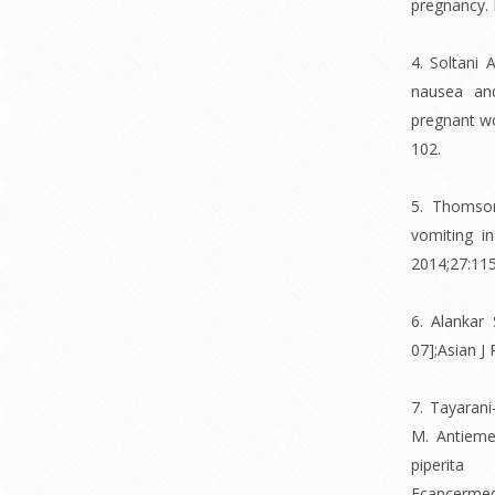
pregnancy. 
4. Soltani 
nausea an
pregnant wo
102.
5. Thomson
vomiting i
2014;27:11
6. Alankar
07];Asian J
7. Tayarani
M. Antieme
piperita
Ecancermedi