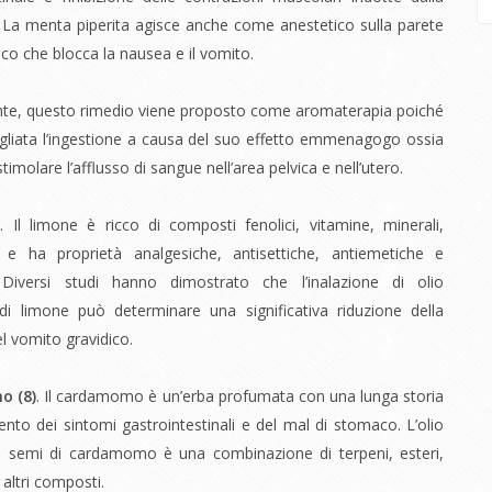
 La menta piperita agisce anche come anestetico sulla parete
co che blocca la nausea e il vomito.
te, questo rimedio viene proposto come aromaterapia poiché
gliata l’ingestione a causa del suo effetto emmenagogo ossia
stimolare l’afflusso di sangue nell’area pelvica e nell’utero.
)
. Il limone è ricco di composti fenolici, vitamine, minerali,
i e ha proprietà analgesiche, antisettiche, antiemetiche e
. Diversi studi hanno dimostrato che l’inalazione di olio
di limone può determinare una significativa riduzione della
l vomito gravidico.
o (
8)
.
Il cardamomo è un’erba profumata con una lunga storia
ento dei sintomi gastrointestinali e del mal di stomaco. L’olio
ai semi di cardamomo è una combinazione di terpeni, esteri,
 altri composti.