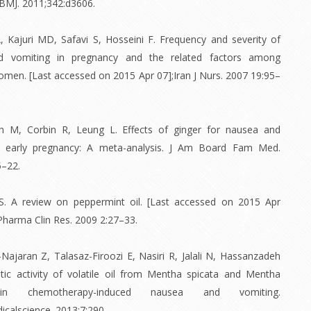
BMJ. 2011;342:d3606.
A, Kajuri MD, Safavi S, Hosseini F. Frequency and severity of
d vomiting in pregnancy and the related factors among
men. [Last accessed on 2015 Apr 07];Iran J Nurs. 2007 19:95–
 M, Corbin R, Leung L. Effects of ginger for nausea and
n early pregnancy: A meta-analysis. J Am Board Fam Med.
5–22.
 S. A review on peppermint oil. [Last accessed on 2015 Apr
 Pharma Clin Res. 2009 2:27–33.
-Najaran Z, Talasaz-Firoozi E, Nasiri R, Jalali N, Hassanzadeh
tic activity of volatile oil from Mentha spicata and Mentha
 in chemotherapy-induced nausea and vomiting.
calscience. 2013;7:290.