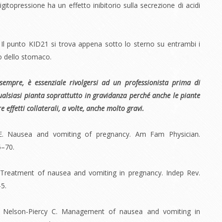
digitopressione ha un effetto inibitorio sulla secrezione di acidi
. Il punto KID21 si trova appena sotto lo sterno su entrambi i
tro dello stomaco.
empre, è essenziale rivolgersi ad un professionista prima di
alsiasi pianta soprattutto in gravidanza perché anche le piante
 effetti collaterali, a volte, anche molto gravi.
HE. Nausea and vomiting of pregnancy. Am Fam Physician.
5–70.
. Treatment of nausea and vomiting in pregnancy. Indep Rev.
–5.
S, Nelson-Piercy C. Management of nausea and vomiting in