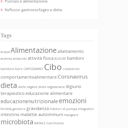
Psoriasi e alimentazione
Reflusso gastroesofageo e dieta
Tags
Alimentazione
allattamento
acqua
attività fisica
bambini
anemia
antiacido
AUGURI
Cibo
bambino
bere
CAPODANNO
colesterolo
Coronavirus
comportamentoalimentare
dieta
digiuno
diete vegane
diete vegetariane
terapeutico
educazione alimentare
emozioni
educazionenutrizionale
gravidanza
fertilità
genitore
inibitori di pompa
integratori
intestino
malattie autoimmuni
mangiare
microbiota
NATALE
nutrimento