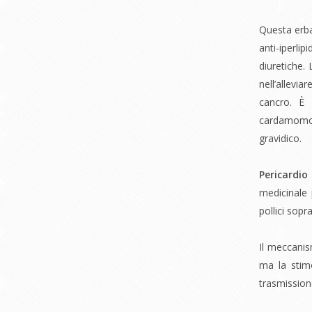
Questa erba
anti-iperl
diuretiche.
nell’allev
cancro. È 
cardamomo 
gravidico.
Pericardi
medicinale 
pollici sopr
Il meccanis
ma la stim
trasmission