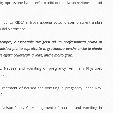
digitopressione ha un effetto inibitorio sulla secrezione di acidi
. Il punto KID21 si trova appena sotto lo sterno su entrambi i
tro dello stomaco.
empre, è essenziale rivolgersi ad un professionista prima di
alsiasi pianta soprattutto in gravidanza perché anche le piante
 effetti collaterali, a volte, anche molto gravi.
HE. Nausea and vomiting of pregnancy. Am Fam Physician.
5–70.
. Treatment of nausea and vomiting in pregnancy. Indep Rev.
–5.
S, Nelson-Piercy C. Management of nausea and vomiting in