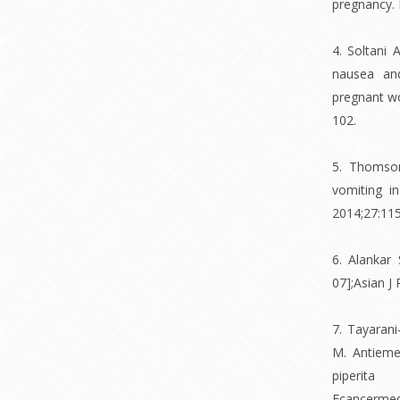
pregnancy. 
4. Soltani 
nausea an
pregnant wo
102.
5. Thomson
vomiting i
2014;27:11
6. Alankar
07];Asian J
7. Tayarani
M. Antieme
piperita
Ecancermedi