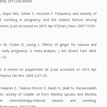
BMJ. 2011;342:d3606.
A, Kajuri MD, Safavi S, Hosseini F. Frequency and severity of
d vomiting in pregnancy and the related factors among
men. [Last accessed on 2015 Apr 07];Iran J Nurs. 2007 19:95–
 M, Corbin R, Leung L. Effects of ginger for nausea and
n early pregnancy: A meta-analysis. J Am Board Fam Med.
5–22.
 S. A review on peppermint oil. [Last accessed on 2015 Apr
 Pharma Clin Res. 2009 2:27–33.
-Najaran Z, Talasaz-Firoozi E, Nasiri R, Jalali N, Hassanzadeh
tic activity of volatile oil from Mentha spicata and Mentha
 in chemotherapy-induced nausea and vomiting.
calscience. 2013;7:290.