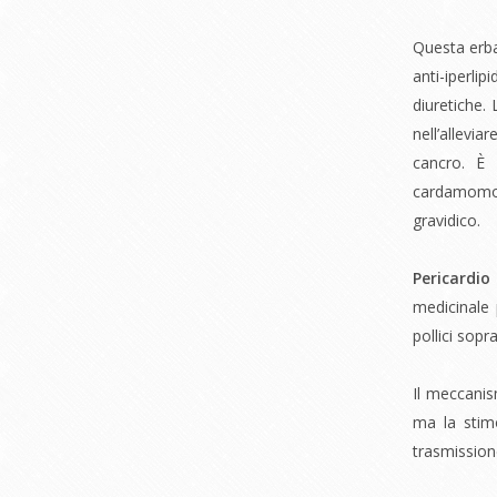
Questa erba
anti-iperl
diuretiche.
nell’allev
cancro. È 
cardamomo 
gravidico.
Pericardi
medicinale 
pollici sopr
Il meccanis
ma la stim
trasmission