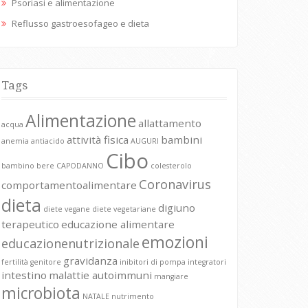
Psoriasi e alimentazione
Reflusso gastroesofageo e dieta
Tags
Alimentazione
allattamento
acqua
attività fisica
bambini
anemia
antiacido
AUGURI
Cibo
bambino
bere
CAPODANNO
colesterolo
Coronavirus
comportamentoalimentare
dieta
digiuno
diete vegane
diete vegetariane
terapeutico
educazione alimentare
emozioni
educazionenutrizionale
gravidanza
fertilità
genitore
inibitori di pompa
integratori
intestino
malattie autoimmuni
mangiare
microbiota
NATALE
nutrimento