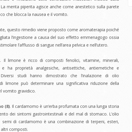
 La menta piperita agisce anche come anestetico sulla parete
co che blocca la nausea e il vomito.
te, questo rimedio viene proposto come aromaterapia poiché
gliata l’ingestione a causa del suo effetto emmenagogo ossia
stimolare l’afflusso di sangue nell’area pelvica e nell’utero.
)
. Il limone è ricco di composti fenolici, vitamine, minerali,
i e ha proprietà analgesiche, antisettiche, antiemetiche e
. Diversi studi hanno dimostrato che l’inalazione di olio
di limone può determinare una significativa riduzione della
l vomito gravidico.
o (
8)
.
Il cardamomo è un’erba profumata con una lunga storia
ento dei sintomi gastrointestinali e del mal di stomaco. L’olio
ai semi di cardamomo è una combinazione di terpeni, esteri,
 altri composti.