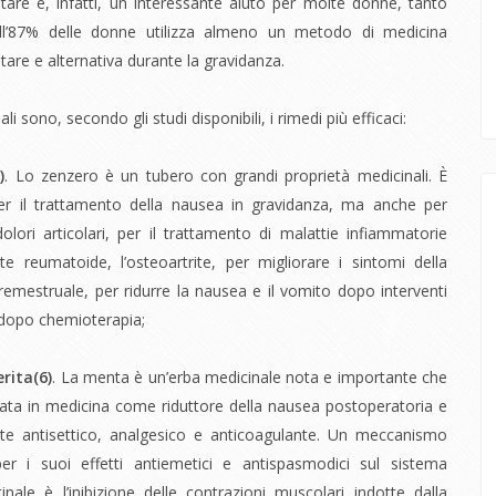
re è, infatti, un interessante aiuto per molte donne, tanto
ll’87% delle donne utilizza almeno un metodo di medicina
re e alternativa durante la gravidanza.
i sono, secondo gli studi disponibili, i rimedi più efficaci:
)
. Lo zenzero è un tubero con grandi proprietà medicinali. È
per il trattamento della nausea in gravidanza, ma anche per
 dolori articolari, per il trattamento di malattie infiammatorie
ite reumatoide, l’osteoartrite, per migliorare i sintomi della
emestruale, per ridurre la nausea e il vomito dopo interventi
e dopo chemioterapia;
rita(
6)
. La menta è un’erba medicinale nota e importante che
zzata in medicina come riduttore della nausea postoperatoria e
e antisettico, analgesico e anticoagulante. Un meccanismo
er i suoi effetti antiemetici e antispasmodici sul sistema
tinale è l’inibizione delle contrazioni muscolari indotte dalla