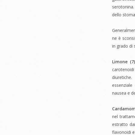
serotonina.
dello stoma
Generalmen
ne è sconsi
in grado di 
Limone (
7
carotenoid
diuretiche
essenziale 
nausea e de
Cardamom
nel trattam
estratto d
flavonoidi e