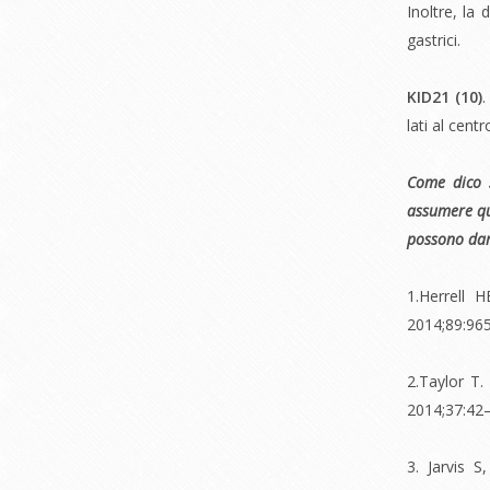
Inoltre, la 
gastrici.
KID21 (
10)
lati al cen
Come dico s
assumere qu
possono dare
1.Herrell 
2014;89:96
2.Taylor T
2014;37:42
3. Jarvis 