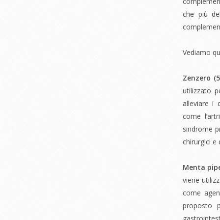
complementa
che più de
complementa
Vediamo qual
Zenzero (
5
utilizzato 
alleviare i
come l’artr
sindrome pr
chirurgici 
Menta pipe
viene utili
come agent
proposto p
gastrointes