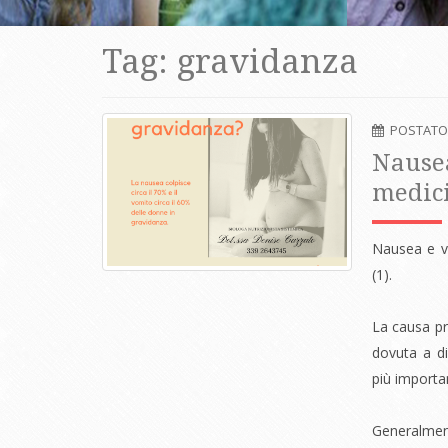
Tag: gravidanza
POSTATO
Nausea
medici
Nausea e v
(1)
.
La causa pr
dovuta a di
più importan
Generalmen