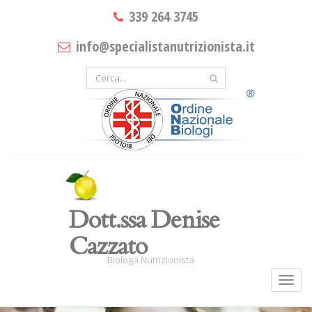
339 264 3745
info@specialistanutrizionista.it
Dott.ssa Denise
Cazzato
Biologa Nutrizionista
Toggl
navig