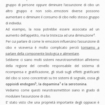
gruppo di persone oppure diminuire l’assunzione di cibo un
altro gruppo e non solo…emozioni diverse possono
aumentare o diminuire il consumo di cibo nello stesso gruppo
di individui.
Ad esempio, la noia potrebbe essere associata ad un
4
aumento dell’appetito, ma la tristezza ad una diminuzione
.
Per cui parlare di come le emozioni influenzino l’assunzione di
cibo e viceversa è molto complicato perciò
torniamo a
parlare della componente biologica e alimentare
.
Sebbene ci siano molti sistemi neurotrasmettitori all’interno
della regione del cervello responsabile del sistema di
ricompensa e gratificazione, gli studi sugli effetti gratificanti
del cibo si sono concentrati su tre sistemi di segnale, ossia gli
5
7
oppioidi endogeni
, la dopamina
e la serotonina
.
Vediamo come questi neurotrasmettitori siano in grado di
modulare l’assunzione di cibo.
E’ stato visto che una proprietà importante degli oppiacei è