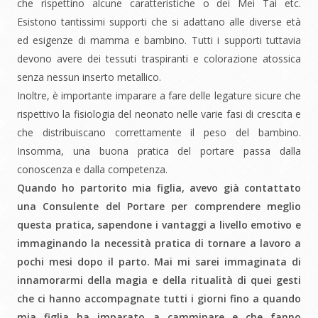
che rispettino alcune caratteristiche o dei Mei Tai etc.
Esistono tantissimi supporti che si adattano alle diverse età
ed esigenze di mamma e bambino. Tutti i supporti tuttavia
devono avere dei tessuti traspiranti e colorazione atossica
senza nessun inserto metallico.
Inoltre, è importante imparare a fare delle legature sicure che
rispettivo la fisiologia del neonato nelle varie fasi di crescita e
che distribuiscano correttamente il peso del bambino.
Insomma, una buona pratica del portare passa dalla
conoscenza e dalla competenza.
Quando ho partorito mia figlia, avevo già contattato
una Consulente del Portare per comprendere meglio
questa pratica, sapendone i vantaggi a livello emotivo e
immaginando la necessità pratica di tornare a lavoro a
pochi mesi dopo il parto. Mai mi sarei immaginata di
innamorarmi della magia e della ritualità di quei gesti
che ci hanno accompagnate tutti i giorni fino a quando
mia figlia ha imparato a camminare e che fanno