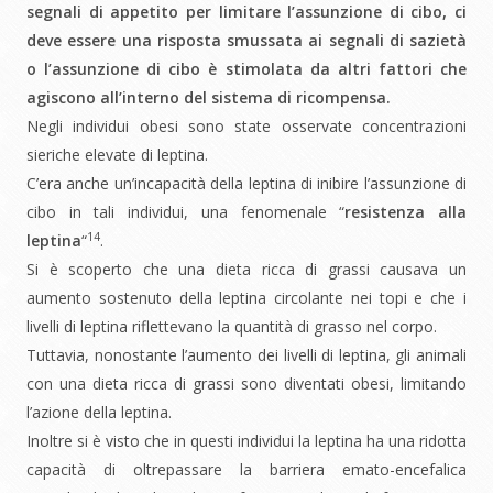
segnali di appetito per limitare l’assunzione di cibo, ci
deve essere una risposta smussata ai segnali di sazietà
o l’assunzione di cibo è stimolata da altri fattori che
agiscono all’interno del sistema di ricompensa.
Negli individui obesi sono state osservate concentrazioni
sieriche elevate di leptina.
C’era anche un’incapacità della leptina di inibire l’assunzione di
cibo in tali individui, una fenomenale “
resistenza alla
14
leptina
“
.
Si è scoperto che una dieta ricca di grassi causava un
aumento sostenuto della leptina circolante nei topi e che i
livelli di leptina riflettevano la quantità di grasso nel corpo.
Tuttavia, nonostante l’aumento dei livelli di leptina, gli animali
con una dieta ricca di grassi sono diventati obesi, limitando
l’azione della leptina.
Inoltre si è visto che in questi individui la leptina ha una ridotta
capacità di oltrepassare la barriera emato-encefalica