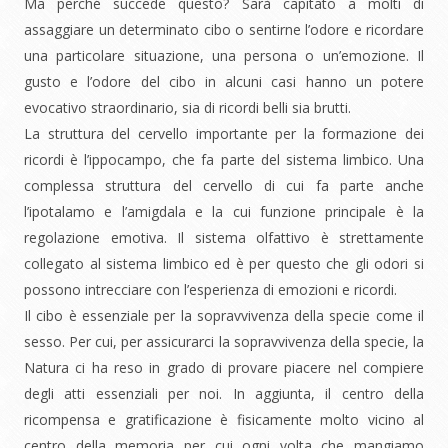
Ma perché succede questo? Sarà capitato a molti di
assaggiare un determinato cibo o sentirne l’odore e ricordare
una particolare situazione, una persona o un’emozione. Il
gusto e l’odore del cibo in alcuni casi hanno un potere
evocativo straordinario, sia di ricordi belli sia brutti.
La struttura del cervello importante per la formazione dei
ricordi è l’ippocampo, che fa parte del sistema limbico. Una
complessa struttura del cervello di cui fa parte anche
l’ipotalamo e l’amigdala e la cui funzione principale è la
regolazione emotiva. Il sistema olfattivo è strettamente
collegato al sistema limbico ed è per questo che gli odori si
possono intrecciare con l’esperienza di emozioni e ricordi.
Il cibo è essenziale per la sopravvivenza della specie come il
sesso. Per cui, per assicurarci la sopravvivenza della specie, la
Natura ci ha reso in grado di provare piacere nel compiere
degli atti essenziali per noi. In aggiunta, il centro della
ricompensa e gratificazione è fisicamente molto vicino al
centro della memoria per cui ogni volta che mangiamo