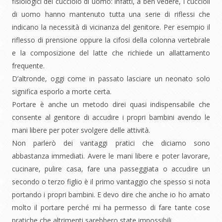
fisiologici del cucciolo di uomo: infatti, a ben vedere, i cuccioli
di uomo hanno mantenuto tutta una serie di riflessi che
indicano la necessità di vicinanza del genitore. Per esempio il
riflesso di prensione oppure la cifosi della colonna vertebrale
e la composizione del latte che richiede un allattamento
frequente.
D’altronde, oggi come in passato lasciare un neonato solo
significa esporlo a morte certa.
Portare è anche un metodo direi quasi indispensabile che
consente al genitore di accudire i propri bambini avendo le
mani libere per poter svolgere delle attività.
Non parlerò dei vantaggi pratici che diciamo sono
abbastanza immediati. Avere le mani libere e poter lavorare,
cucinare, pulire casa, fare una passeggiata o accudire un
secondo o terzo figlio è il primo vantaggio che spesso si nota
portando i propri bambini. E devo dire che anche io ho amato
molto il portare perché mi ha permesso di fare tante cose
pratiche che altrimenti sarebbero state impossibili.