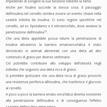
impedendo di svolgere la sua funzione inibente la fame.
Anche per l’isulina succede la stessa cosa. Il passaggio
dell’insulina nel cervello sembra essere un evento chiave nella
sazietà indotta da insulina. Ci sono regioni specifiche nel
cervello, ad es. l’ipotalamo e il retroencefalo, dove avviene la
15
penetrazione dell’insulina
.
Che una dieta appetibile possa ridurre la penetrazione di
insulina attraverso la barriera ematoencefalica è stato
dimostrato in animali alimentati con una dieta ad alto
contenuto di grassi per diverse settimane.
Ciò potrebbe contribuire allo sviluppo dell’obesità negli
individui che seguono una dieta ricca di grassi.
Si potrebbe ipotizzare che una dieta ricca di grassi provochi
una resistenza periferica all’insulina, che trasferisce il glucosio
al cervello.
A poco a poco la barriera emato-encefalica diventa resistente
alla penetrazione dell’insulina e di conseguenza l’effetto
saziante dell’insulina viene perso.