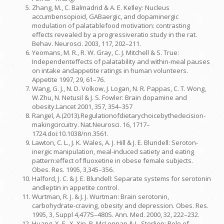
Zhang, M., C. Balmadrid & A. E. Kelley: Nucleus
accumbensopioid, GABaergic, and dopaminergic
modulation of palatablefood motivation: contrasting
effects revealed by a progressiveratio study in the rat.
Behav. Neurosci. 2003, 117, 202–211.
Yeomans, M. R., R. W. Gray, C. J. Mitchell & S. True:
Independenteffects of palatability and within-meal pauses
on intake andappetite ratings in human volunteers.
Appetite 1997, 29, 61–76.
Wang, G. J., N. D. Volkow, J. Logan, N. R. Pappas, C. T. Wong,
W.Zhu, N. Netusil & J. S. Fowler: Brain dopamine and
obesity.Lancet 2001, 357, 354–357
Rangel, A.(2013).Regulationofdietarychoicebythedecision-
makingcircuitry. Nat.Neurosci. 16, 1717–
1724.doi:10.1038/nn.3561.
Lawton, C. L., J. K. Wales, A. J. Hill & J. E. Blundell: Seroton-
inergic manipulation, meal-induced satiety and eating
pattern:effect of ﬂuoxetine in obese female subjects.
Obes. Res. 1995, 3,345–356.
Halford, J. C. & J. E. Blundell: Separate systems for serotonin
andleptin in appetite control.
Wurtman, R. J. & J. J. Wurtman: Brain serotonin,
carbohydrate-craving, obesity and depression. Obes. Res.
1995, 3, Suppl 4,477S–480S. Ann. Med. 2000, 32, 222–232.
Huang, X. F., X. Xin, P. McLennan & L. Storlien: Role of