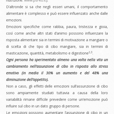
nutrizione:
www.psi-ko.it
).
D’altronde si sa che negli esseri umani, il comportamento
alimentare è complesso e può essere influenzato anche dalle
emozioni.
Emozioni specifiche come rabbia, paura, tristezza e gioia,
così come anche altri stati d’animo possono influenzare la
risposta alimentare sia in termini di motivazione a mangiare o
di scelta di che tipo di cibo mangiare, sia in termini di
2,3
masticazione, quantità, metabolismo e digestione
.
Ogni persona ha sperimentato almeno una volta nella vita un
cambiamento nell’assunzione di cibo in risposta allo stress
emotivo (in media il 30% un aumento e del 48% una
diminuzione dell’appetito).
Non a caso, gli effetti delle emozioni sull’assunzione di cibo
sono ampiamente studiati tuttavia a causa della loro
variabilità rimane difficile prevedere come un’emozione può
influire sul cibo in un dato gruppo di persone.
Le emozioni possono aumentare l’assunzione di cibo in un