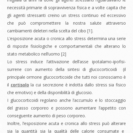
necessità primarie di sopravvivenza fisica e a volte capita che
gli agenti stressanti creino un stress continuo ed eccessivo
che può compromettere la nostra salute attraverso
cambiamenti deleteri nella scelta del cibo [1].
L’esposizione acuta o cronica allo stress determina una serie
di risposte fisiologiche e comportamentali che alterano lo
stato metabolico nell’uomo [2]
Lo stress induce l’attivazione dell’asse ipotalamo-ipofisi-
surrene con aumento della sintesi di glucocorticoidi (il
principale ormone glucocorticoide che tutti noi conosciamo è
il
cortisolo
la cui secrezione è indotta dallo stress sia fisico
che emotivo) e della disponibilità di glucosio.
I glucocorticoidi regolano anche l’accumulo e lo stoccaggio
del grasso corporeo e possono aumentare l’appetito con
conseguente aumento di peso corporeo.
Inoltre, l’esposizione acuta e cronica allo stress può alterare
sia la quantità sia la qualità delle calorie consumate
e