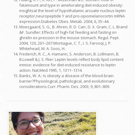
fatamount and type in ameliorating diet-induced obesity:
insightsat the level of hypothalamic arcuate nucleus leptin
receptor,neuropeptide Y and pro-opiomelanocortin mRNA
expression.Diabetes Obes. Metab. 2004, 6, 35–44.
Moesgaard, S. G., B. Ahren, R. D. Carr, D. X. Gram, C. L. Brand
&F. Sundler: Effects of high-fat feeding and fasting on
ghrelin ex-pression in the mouse stomach. Regul. Pept.
2004, 120, 261–267.Montague, C. T., I. S. Farooqi, J. P.
Whitehead, M. A. Soos, H.
Frederich, R. C., A. Hamann, S. Anderson, B. Lollmann, B.
B.Lowell & J. S. Flier: Leptin levels reﬂect body lipid content
inmice: evidence for diet-induced resistance to leptin
action. Nat.Med.1995, 1, 1311–1314.
Banks, W. A.: Is obesity a disease of the blood-brain
barrier?Physiological, pathological, and evolutionary
considerations.Curr. Pharm. Des. 2003, 9, 801–809.