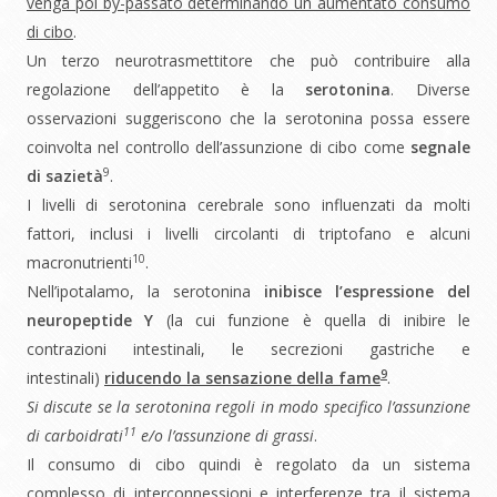
venga poi by-passato determinando un aumentato consumo
di cibo
.
Un terzo neurotrasmettitore che può contribuire alla
regolazione dell’appetito è la
serotonina
. Diverse
osservazioni suggeriscono che la serotonina possa essere
coinvolta nel controllo dell’assunzione di cibo come
segnale
9
di sazietà
.
I livelli di serotonina cerebrale sono influenzati da molti
fattori, inclusi i livelli circolanti di triptofano e alcuni
10
macronutrienti
.
Nell’ipotalamo, la serotonina
inibisce l’espressione del
neuropeptide Y
(la cui funzione è quella di inibire le
contrazioni intestinali, le secrezioni gastriche e
9
intestinali)
riducendo la sensazione della fame
.
Si discute se la serotonina regoli in modo specifico l’assunzione
11
di carboidrati
e/o l’assunzione di grassi
.
Il consumo di cibo quindi è regolato da un sistema
complesso di interconnessioni e interferenze tra il sistema