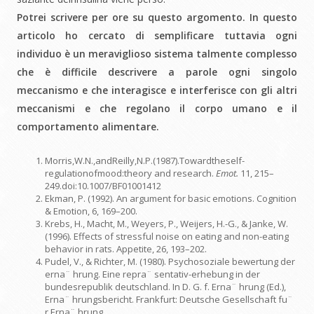
Potrei scrivere per ore su questo argomento. In questo
articolo ho cercato di semplificare tuttavia ogni
individuo è un meraviglioso sistema talmente complesso
che è difficile descrivere a parole ogni singolo
meccanismo e che interagisce e interferisce con gli altri
meccanismi e che regolano il corpo umano e il
comportamento alimentare.
Morris,W.N.,andReilly,N.P.(1987).Towardtheself-
regulationofmood:theory and research.
Emot.
11, 215–
249.doi:10.1007/BF01001412
Ekman, P. (1992). An argument for basic emotions. Cognition
& Emotion, 6, 169–200.
Krebs, H., Macht, M., Weyers, P., Weijers, H.-G., & Janke, W.
(1996). Effects of stressful noise on eating and non-eating
behavior in rats. Appetite, 26, 193–202.
Pudel, V., & Richter, M. (1980). Psychosoziale bewertung der
erna¨ hrung. Eine repra¨ sentativ-erhebung in der
bundesrepublik deutschland. In D. G. f. Erna¨ hrung (Ed.),
Erna¨ hrungsbericht. Frankfurt: Deutsche Gesellschaft fu¨
r Erna¨ hrung.