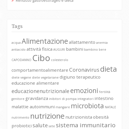
Reflusso gastroesofageo e dieta
Tags
Alimentazione
allattamento
acqua
anemia
attività fisica
bambini
antiacido
AUGURI
bambino
bere
Cibo
CAPODANNO
colesterolo
dieta
Coronavirus
comportamentoalimentare
digiuno terapeutico
diete vegane
diete vegetariane
educazione alimentare
emozioni
educazionenutrizionale
fertilità
gravidanza
intestino
genitore
inibitori di pompa
integratori
microbiota
malattie autoimmuni
mangiare
NATALE
nutrizione
nutrizionista
obesità
nutrimento
sistema immunitario
salute
probiotici
sete