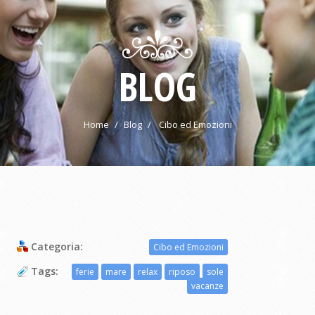
BLOG
Home
Blog
Cibo ed Emozioni
Categoria:
Cibo ed Emozioni
Tags:
ferie
mare
relax
riposo
sole
vacanze