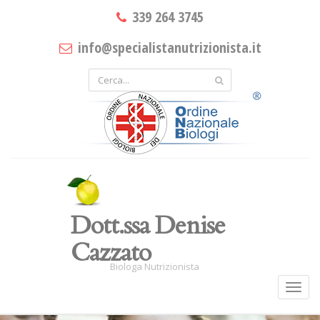
339 264 3745
info@specialistanutrizionista.it
Dott.ssa Denise
Cazzato
Biologa Nutrizionista
Toggl
navig