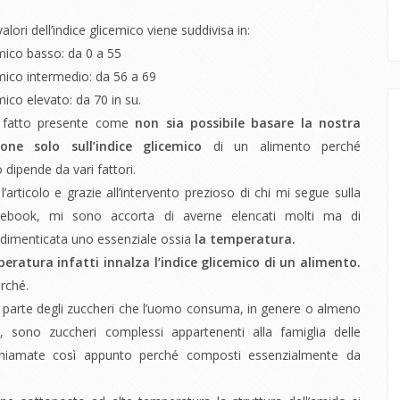
valori dell’indice glicemico viene suddivisa in:
emico basso: da 0 a 55
emico intermedio: da 56 a 69
mico elevato: da 70 in su.
 fatto presente come
non sia possibile basare la nostra
one solo sull’indice glicemico
di un alimento perché
 dipende da vari fattori.
’articolo e grazie all’intervento prezioso di chi mi segue sulla
cebook, mi sono accorta di averne elencati molti ma di
dimenticata uno essenziale ossia
la temperatura.
peratura infatti innalza l’indice glicemico di un alimento.
rché.
parte degli zuccheri che l’uomo consuma, in genere o almeno
a, sono zuccheri complessi appartenenti alla famiglia delle
hiamate così appunto perché composti essenzialmente da