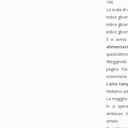
100.
La scala di 
indice glic
indice glic
indice glice
E vi avevo
alimentazi
quest’ultimo
Rileggendo l
pagina Fa
essermene 
L’alta tem
Vediamo pe
La maggior 
lo si sper
amilacee c
amido.