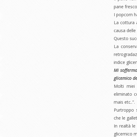
pane fresco
I popcorn h
La cottura 
causa delle
Questo succ
La conserva
retrogradazi
indice glice
Mi soffermo
glicemico de
Molti miei
eliminato c
mais etc..”.
Purtroppo s
che le galle
In realtà le
glicemico m