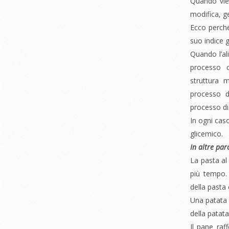
Quando vien
modifica, g
Ecco perché
suo indice g
Quando l’al
processo c
struttura 
processo d
processo di 
In ogni caso
glicemico.
In altre par
La pasta al
più tempo.
della pasta 
Una patata 
della patata
Il pane raf