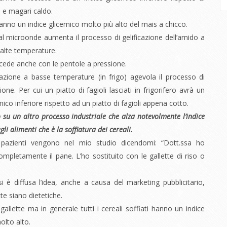
 e magari caldo.
anno un indice glicemico molto più alto del mais a chicco.
al microonde aumenta il processo di gelificazione dell’amido a
 alte temperature.
ede anche con le pentole a pressione.
zione a basse temperature (in frigo) agevola il processo di
one. Per cui un piatto di fagioli lasciati in frigorifero avrà un
mico inferiore rispetto ad un piatto di fagioli appena cotto.
 su un altro processo industriale che alza notevolmente l’indice
gli alimenti che è la soffiatura dei cereali.
 pazienti vengono nel mio studio dicendomi: “Dott.ssa ho
ompletamente il pane. L’ho sostituito con le gallette di riso o
i è diffusa l’idea, anche a causa del marketing pubblicitario,
tte siano dietetiche.
 gallette ma in generale tutti i cereali soffiati hanno un indice
olto alto.