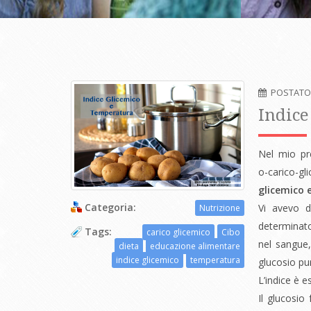
POSTATO
Indice
Nel mio prec
o-carico-g
glicemico 
Categoria:
Vi avevo d
Nutrizione
determinato 
Tags:
carico glicemico
Cibo
nel sangue,
dieta
educazione alimentare
indice glicemico
temperatura
glucosio pu
L’indice è 
Il glucosio