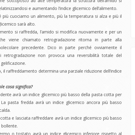
e sottoposto ad alte temperatura la struttura dell’amido si
elatinizzandosi e aumentando l’indice glicemico dell’alimento.
 più cuociamo un alimento, più la temperatura si alza e più il
licemico sarà alto.
imento si raffredda, l’amido si modifica nuovamente e per un
he viene chiamato retrogradazione ritorna in parte alla
molecolare precedente. Dico in parte perché ovviamente il
i retrogradazione non provoca una reversibilità totale del
gelificazione.
, il raffreddamento determina una parziale riduzione dell’indice
ole cosa significa?
 dente avrà un indice glicemico più basso della pasta cotta per
 La pasta fredda avrà un indice glicemico ancora più basso
calda.
cotta e lasciata raffreddare avrà un indice glicemico più basso
 bollente.
fermo o tostato avrà un indice glicemico inferiore rispetto al