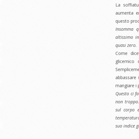
La soffiat
aumenta en
questo proc
Insomma qu
altissimo i
quasi zero.
Come dice
glicemico d
Sempliceme
abbassare i
mangiare i 
Questo ci f
non troppo.
sul corpo 
temperatura
suo indice g