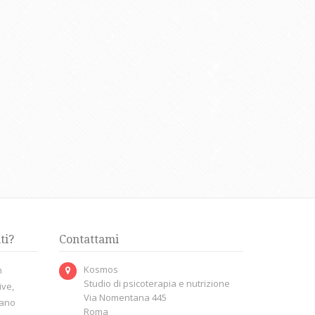
ti?
Contattami
Kosmos
n
Studio di psicoterapia e nutrizione
ive,
Via Nomentana 445
dano
Roma