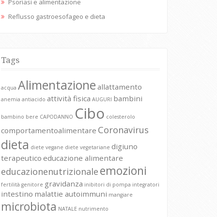
Psoriasi e alimentazione
Reflusso gastroesofageo e dieta
Tags
Alimentazione
allattamento
acqua
attività fisica
bambini
anemia
antiacido
AUGURI
Cibo
bambino
bere
CAPODANNO
colesterolo
Coronavirus
comportamentoalimentare
dieta
digiuno
diete vegane
diete vegetariane
terapeutico
educazione alimentare
emozioni
educazionenutrizionale
gravidanza
fertilità
genitore
inibitori di pompa
integratori
intestino
malattie autoimmuni
mangiare
microbiota
NATALE
nutrimento