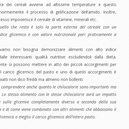
ura dei cereali avviene ad altissime temperature e questo
ormemente il processo di gelificazione dell’amido. Inoltre,
esso impoverisce il cereale di vitamine, minerali etc.
ello che resta è solo la parte esterna del cereale con un
ndice glicemico e con valore nutrizionale pari praticamente a
vamo non bisogna demonizzare alimenti con alto indice
alle interessanti qualità nutritive escludendoli dalla dieta.
nte si possono mettere in atto dei piccoli accorgimenti per
l carico glicemico del pasto e uno di questi accorgimenti è
piatti non dico freddi ma almeno non bollenti.
a comprendere anche quanto le chilocalorie sono importanti ma
 Lo stesso alimento con le stesse chilocalorie avrà un impatto
e sulla glicemia completamente diverso a seconda della sua
 e di come viene combinato con altri alimenti che abbassano il
licemico o meglio il carico glicemico dell’intero pasto.