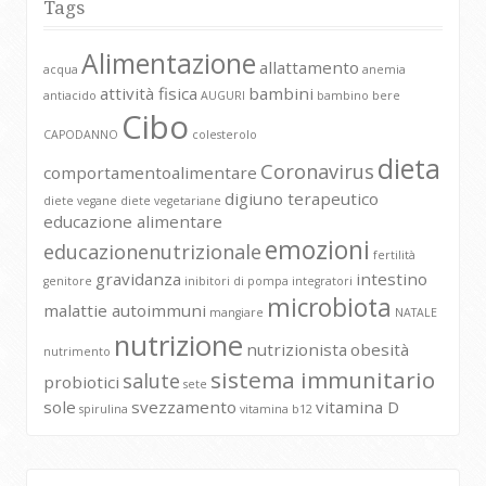
Tags
Alimentazione
allattamento
acqua
anemia
attività fisica
bambini
antiacido
AUGURI
bambino
bere
Cibo
CAPODANNO
colesterolo
dieta
Coronavirus
comportamentoalimentare
digiuno terapeutico
diete vegane
diete vegetariane
educazione alimentare
emozioni
educazionenutrizionale
fertilità
gravidanza
intestino
genitore
inibitori di pompa
integratori
microbiota
malattie autoimmuni
mangiare
NATALE
nutrizione
nutrizionista
obesità
nutrimento
sistema immunitario
salute
probiotici
sete
sole
svezzamento
vitamina D
spirulina
vitamina b12