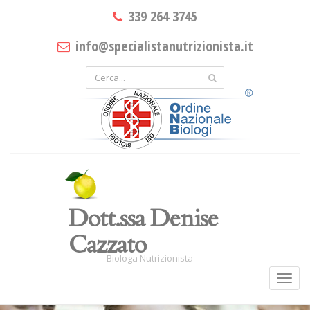
339 264 3745
info@specialistanutrizionista.it
Dott.ssa Denise
Cazzato
Biologa Nutrizionista
Toggl
navig