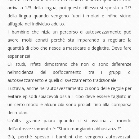
arriva a 1/3 della lingua, poi questo riflesso si sposta a 2/3
della lingua quando vengono fuori i molari e infine vicino
all’ugola nell’individuo adulto.
Il bambino che inizia un percorso di autosvezzamento può
avere molti conati perché sta imparando a regolare la
quantità di cibo che riesce a masticare e deglutire. Deve fare
esperienza!
Gli studi, infatti dimostrano che non ci sono differenze
nell’incidenza del soffocamento tra i gruppi di
6
autosvezzamento e quelli di svezzamento tradizionale
Tuttavia, anche nell’autosvezzamento ci sono delle regole per
evitare episodi spiacevoli ossia il cibo deve essere tagliato in
un certo modo e alcuni cibi sono proibiti fino alla comparsa
dei molari.
Un’altra grande paura quando ci si avvicina al mondo
dell’autosvezzamento è: “Starà mangiando abbastanza?”
Già, perché spesso i bambini che vengono autosvezzati