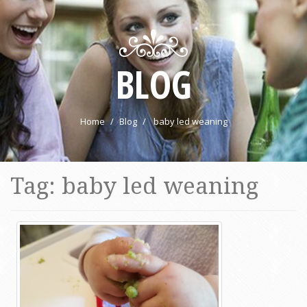
BLOG
Home
Blog
baby led weaning
Tag: baby led weaning