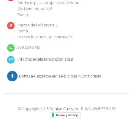
Studio di psicoterapia e nutrizione
Via Nomentana 445
Roma
Piazza dell'Alberone 2
Roma
Presso lo studio Dr. Pietravalle
339 264 3745
info@specialistanutrizionista.it
Dottssa-Cazzato-Denise-Biologa-Nutrizionista
© Copyright 2015
Denise Cazzato
- P. IVA: 08657770965