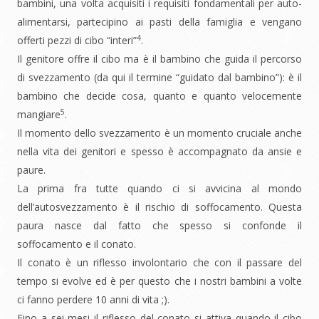
bambini, una volta acquisiti i requisiti fondamentali per auto-
alimentarsi, partecipino ai pasti della famiglia e vengano
4
offerti pezzi di cibo “interi”
.
Il genitore offre il cibo ma è il bambino che guida il percorso
di svezzamento (da qui il termine “guidato dal bambino”): è il
bambino che decide cosa, quanto e quanto velocemente
5
mangiare
.
Il momento dello svezzamento è un momento cruciale anche
nella vita dei genitori e spesso è accompagnato da ansie e
paure.
La prima fra tutte quando ci si avvicina al mondo
dell’autosvezzamento è il rischio di soffocamento. Questa
paura nasce dal fatto che spesso si confonde il
soffocamento e il conato.
Il conato è un riflesso involontario che con il passare del
tempo si evolve ed è per questo che i nostri bambini a volte
ci fanno perdere 10 anni di vita ;).
Fino a sei mesi il riflesso del conato si attiva quando il cibo