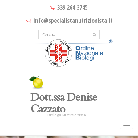
339 264 3745
info@specialistanutrizionista.it
Dott.ssa Denise
Cazzato
Biologa Nutrizionista
Toggl
navig