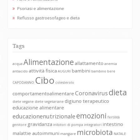
Psoriasi e alimentazione
Reflusso gastroesofageo e dieta
Tags
Alimentazione
allattamento
acqua
anemia
attività fisica
bambini
antiacido
AUGURI
bambino
bere
Cibo
CAPODANNO
colesterolo
dieta
Coronavirus
comportamentoalimentare
digiuno terapeutico
diete vegane
diete vegetariane
educazione alimentare
emozioni
educazionenutrizionale
fertilità
gravidanza
intestino
genitore
inibitori di pompa
integratori
microbiota
malattie autoimmuni
mangiare
NATALE