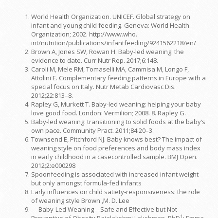
World Health Organization. UNICEF. Global strategy on
infant and young child feeding. Geneva: World Health
Organization; 2002. http://www.who.
int/nutrition/publications/infantfeeding/9241562218/en/
Brown A, Jones SW, Rowan H. Baby-led weaning: the
evidence to date. Curr Nutr Rep. 2017;6:148.
Caroli M, Mele RM, Tomaselli MA, Cammisa M, Longo F,
Attolini E. Complementary feeding patterns in Europe with a
special focus on Italy. Nutr Metab Cardiovasc Dis.
2012;22:813–8.
Rapley G, Murkett T. Baby-led weaning: helping your baby
love good food. London: Vermilion; 2008. 8. Rapley G.
Baby-led weaning: transitioning to solid foods at the baby’s
own pace. Community Pract. 2011;84:20–3.
Townsend E, Pitchford NJ. Baby knows best? The impact of
weaning style on food preferences and body mass index
in early childhood in a casecontrolled sample. BMJ Open.
2012;2:e000298
Spoonfeeding is associated with increased infant weight
but only amongst formula-fed infants
Early influences on child satiety‐responsiveness: the role
of weaning style Brown ,M. D. Lee
Baby-Led Weaning—Safe and Effective but Not
1