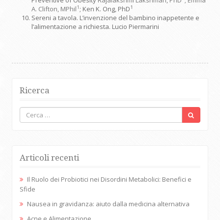
Preventive of Obesity
Rajalakshmi Lakshman, PhD
;
Emma
1
1
A. Clifton, MPhil
; Ken K. Ong, PhD
Sereni a tavola. L’invenzione del bambino inappetente e
l’alimentazione a richiesta. Lucio Piermarini
Ricerca
Articoli recenti
Il Ruolo dei Probiotici nei Disordini Metabolici: Benefici e
Sfide
Nausea in gravidanza: aiuto dalla medicina alternativa
Acne e Alimentazione