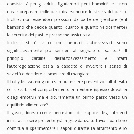
convivialità per gli adulti, figuriamoci per i bambini!) e il non
dover preparare mille pasti diversi riduce lo stress del pasto.
Inoltre, non essendoci pressioni da parte del genitore (e il
bambino che decide quanto, quanto e quanto velocemente)
la serenità dei pasti è pressochè assicurata.
Inoltre, si è visto che neonati autosvezzati sono
8
significativamente più sensibili al segnale di sazietà
. Il
principio cardine dell’autosvezzamento è infatti
l’autoregolazione ossia la capacità di avvertire il senso di
sazietà e decidere di smettere di mangiare.
Il baby led weaning non sembra essere preventivo sull’obesità
o i disturbi del comportamento alimentare (spesso dovuti a
disagi emotivi) ma è sicuramente un primo passo verso un
9
equilibrio alimentare
.
Il gusto, inteso come percezione del sapore degli alimenti
inizia ad essere presente già in gravidanza tuttavia il bambino
continua a sperimentare i sapori durante l’allattamento e lo