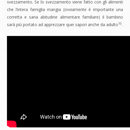
svezzamento. Se lo svezzamento viene fatto con gli alimenti
che l’intera famiglia mangia (ovviamente è importante una
corretta e sana abitudine alimentare familiare) il bambino
10
sarà più portato ad apprezzare quei sapori anche da adulto
.