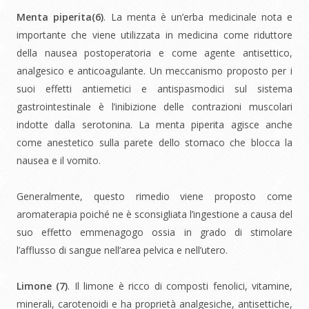
Menta piperita(
6)
. La menta è un’erba medicinale nota e
importante che viene utilizzata in medicina come riduttore
della nausea postoperatoria e come agente antisettico,
analgesico e anticoagulante. Un meccanismo proposto per i
suoi effetti antiemetici e antispasmodici sul sistema
gastrointestinale è l’inibizione delle contrazioni muscolari
indotte dalla serotonina. La menta piperita agisce anche
come anestetico sulla parete dello stomaco che blocca la
nausea e il vomito.
Generalmente, questo rimedio viene proposto come
aromaterapia poiché ne è sconsigliata l’ingestione a causa del
suo effetto emmenagogo ossia in grado di stimolare
l’afflusso di sangue nell’area pelvica e nell’utero.
Limone (
7)
. Il limone è ricco di composti fenolici, vitamine,
minerali, carotenoidi e ha proprietà analgesiche, antisettiche,