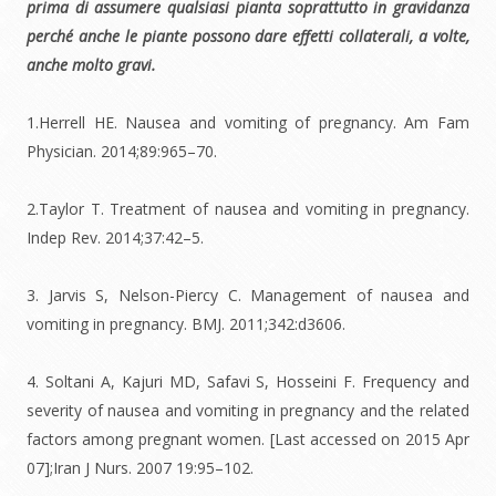
prima di assumere qualsiasi pianta soprattutto in gravidanza
perché anche le piante possono dare effetti collaterali, a volte,
anche molto gravi.
1.Herrell HE. Nausea and vomiting of pregnancy. Am Fam
Physician. 2014;89:965–70.
2.Taylor T. Treatment of nausea and vomiting in pregnancy.
Indep Rev. 2014;37:42–5.
3. Jarvis S, Nelson-Piercy C. Management of nausea and
vomiting in pregnancy. BMJ. 2011;342:d3606.
4. Soltani A, Kajuri MD, Safavi S, Hosseini F. Frequency and
severity of nausea and vomiting in pregnancy and the related
factors among pregnant women. [Last accessed on 2015 Apr
07];Iran J Nurs. 2007 19:95–102.