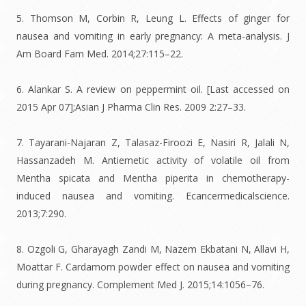
5. Thomson M, Corbin R, Leung L. Effects of ginger for
nausea and vomiting in early pregnancy: A meta-analysis. J
Am Board Fam Med. 2014;27:115–22.
6. Alankar S. A review on peppermint oil. [Last accessed on
2015 Apr 07];Asian J Pharma Clin Res. 2009 2:27–33.
7. Tayarani-Najaran Z, Talasaz-Firoozi E, Nasiri R, Jalali N,
Hassanzadeh M. Antiemetic activity of volatile oil from
Mentha spicata and Mentha piperita in chemotherapy-
induced nausea and vomiting. Ecancermedicalscience.
2013;7:290.
8. Ozgoli G, Gharayagh Zandi M, Nazem Ekbatani N, Allavi H,
Moattar F. Cardamom powder effect on nausea and vomiting
during pregnancy. Complement Med J. 2015;14:1056–76.