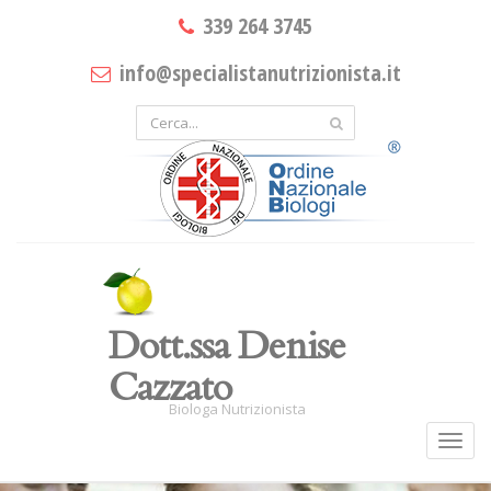
339 264 3745
info@specialistanutrizionista.it
Dott.ssa Denise
Cazzato
Biologa Nutrizionista
Toggl
navig