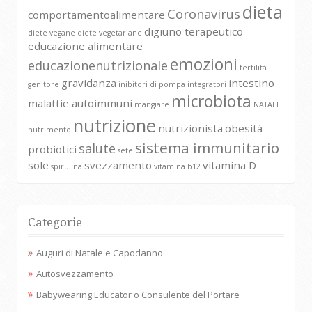
dieta
Coronavirus
comportamentoalimentare
digiuno terapeutico
diete vegane
diete vegetariane
educazione alimentare
emozioni
educazionenutrizionale
fertilità
gravidanza
intestino
genitore
inibitori di pompa
integratori
microbiota
malattie autoimmuni
mangiare
NATALE
nutrizione
nutrizionista
obesità
nutrimento
sistema immunitario
salute
probiotici
sete
sole
svezzamento
vitamina D
spirulina
vitamina b12
Categorie
Auguri di Natale e Capodanno
Autosvezzamento
Babywearing Educator o Consulente del Portare